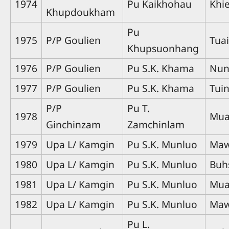
1974
Pu Kaikhohau
Khi
Khupdoukham
Pu
1975
P/P Goulien
Tua
Khupsuonhang
1976
P/P Goulien
Pu S.K. Khama
Nun
1977
P/P Goulien
Pu S.K. Khama
Tui
P/P
Pu T.
1978
Mua
Ginchinzam
Zamchinlam
1979
Upa L/ Kamgin
Pu S.K. Munluo
Maw
1980
Upa L/ Kamgin
Pu S.K. Munluo
Buh
1981
Upa L/ Kamgin
Pu S.K. Munluo
Mua
1982
Upa L/ Kamgin
Pu S.K. Munluo
Maw
Pu L.