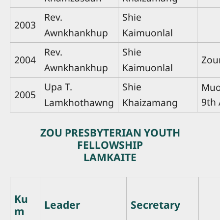
Rev.
Shie
2003
Awnkhankhup
Kaimuonlal
Rev.
Shie
2004
Zo
Awnkhankhup
Kaimuonlal
Upa T.
Shie
Muol
2005
9th 
Lamkhothawng
Khaizamang
ZOU PRESBYTERIAN YOUTH
FELLOWSHIP
LAMKAITE
Ku
Leader
Secretary
m