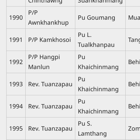
Chinthawng
Suankhanmang
P/P
1990
Pu Goumang
Mua
Awnkhankhup
Pu L.
1991
P/P Kamkhosoi
Tan
Tualkhanpau
P/P Hangpi
Pu
1992
Beh
Manlun
Khaichinmang
Pu
1993
Rev. Tuanzapau
Beh
Khaichinmang
Pu
1994
Rev. Tuanzapau
Beh
Khaichinmang
Pu S.
1995
Rev. Tuanzapau
Zom
Lamthang