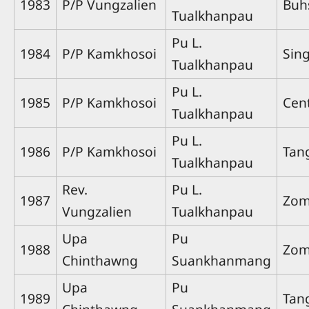
1983
P/P Vungzalien
Buh
Tualkhanpau
Pu L.
1984
P/P Kamkhosoi
Sin
Tualkhanpau
Pu L.
1985
P/P Kamkhosoi
Cen
Tualkhanpau
Pu L.
1986
P/P Kamkhosoi
Tan
Tualkhanpau
Rev.
Pu L.
1987
Zo
Vungzalien
Tualkhanpau
Upa
Pu
1988
Zom
Chinthawng
Suankhanmang
Upa
Pu
1989
Tan