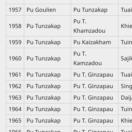
1957
Pu Goulien
Pu Tunzakap
Tua
Pu T.
1958
Pu Tunzakap
Khi
Khamzadou
1959
Pu Tunzakap
Pu Kaizakham
Tui
Pu T.
1960
Pu Tunzakap
Saj
Kamzadou
1961
Pu Tunzakap
Pu T. Ginzapau
Tua
1962
Pu Tunzakap
Pu T. Ginzapau
Sin
1963
Pu Tunzakap
Pu T. Ginzapau
Dai
1964
Pu Tunzakap
Pu T. Ginzapau
Tui
1965
Pu Tunzakap
Pu T. Ginzapau
Khi
1966
Pu Tunzakap
Pu T. Ginzapau
Tua