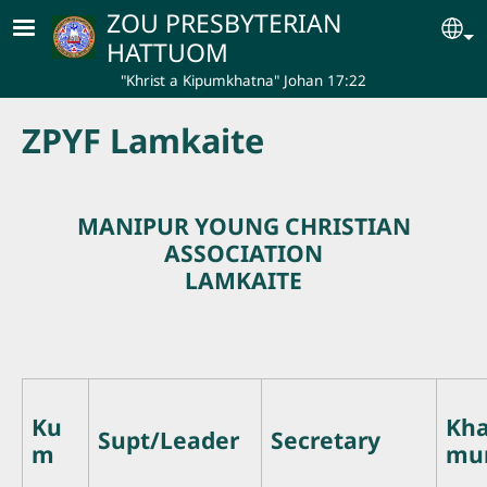
Skip to main content
ZOU PRESBYTERIAN
Se
HATTUOM
"Khrist a Kipumkhatna" Johan 17:22
ZPYF Lamkaite
MANIPUR YOUNG CHRISTIAN
ASSOCIATION
LAMKAITE
Ku
Kh
Supt/Leader
Secretary
m
mu