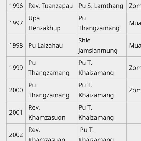
1996
Rev. Tuanzapau
Pu S. Lamthang
Zom
Upa
Pu
1997
Mua
Henzakhup
Thangzamang
Shie
1998
Pu Lalzahau
Mua
Jamsianmung
Pu
Pu T.
1999
Zom
Thangzamang
Khaizamang
Pu
Pu T.
2000
Zom
Thangzamang
Khaizamang
Rev.
Pu T.
2001
Khamzasuon
Khaizamang
Rev.
Pu T.
2002
Khamzasuan
Khaizamang