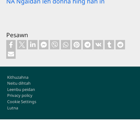
NA Ngaidan leh dohna hing hah in
Pesawn
Footer
Kithuzahna
Neitu dihtah
Leenbu peidan
Privacy policy
Cookie Settings
Lutna