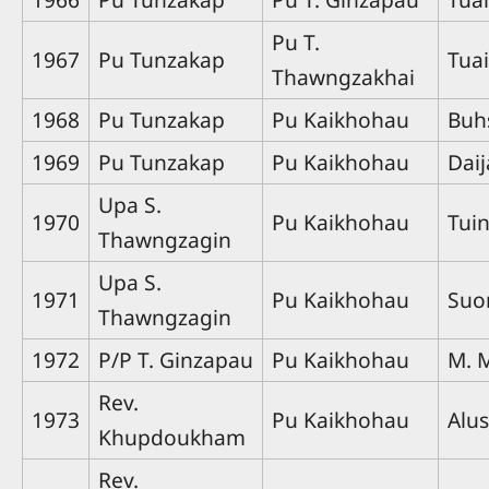
Pu T.
1967
Pu Tunzakap
Tua
Thawngzakhai
1968
Pu Tunzakap
Pu Kaikhohau
Buh
1969
Pu Tunzakap
Pu Kaikhohau
Dai
Upa S.
1970
Pu Kaikhohau
Tui
Thawngzagin
Upa S.
1971
Pu Kaikhohau
Suo
Thawngzagin
1972
P/P T. Ginzapau
Pu Kaikhohau
M. 
Rev.
1973
Pu Kaikhohau
Alu
Khupdoukham
Rev.